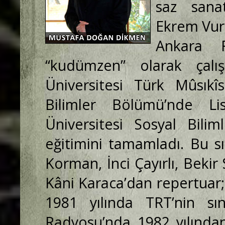
saz sana
Ekrem Vura
Ankara R
“kudümzen” olarak çalış
Üniversitesi Türk Mûsıkî
Bilimler Bölümü’nde L
Üniversitesi Sosyal Bili
eğitimini tamamladı. Bu s
Korman, İnci Çayırlı, Bekir
Kâni Karaca’dan repertuar; 
1981 yılında TRT’nin sı
Radyosu’nda 1982 yılından