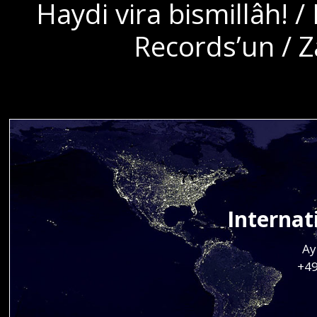
Haydi vira bismillâh! /
Records’un / Z
Internat
Ay
+4