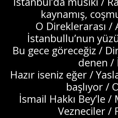
İstanbul’da musiki / 
kaynamış, coşmuş
O Direklerarası / 
İstanbullu’nun yüzü
Bu gece göreceğiz / Dir
denen / İ
Hazır iseniz eğer / Yasl
başlıyor / 
İsmail Hakkı Bey’le / 
Vezneciler / 