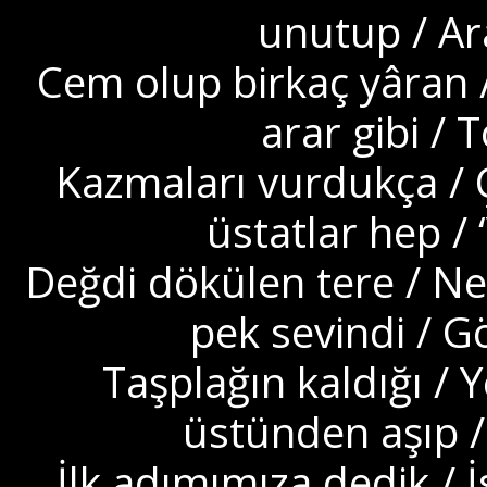
unutup / A
Cem olup birkaç yâran /
arar gibi / 
Kazmaları vurdukça / Çil
üstatlar hep / 
Değdi dökülen tere / Nel
pek sevindi / G
Taşplağın kaldığı / Y
üstünden aşıp / 
İlk adımımıza dedik / İ