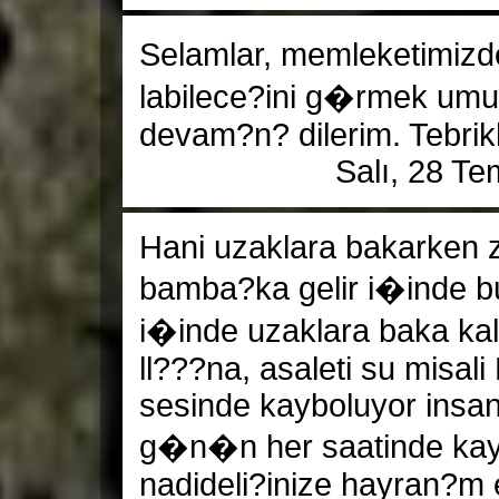
Selamlar, memleketimizd
labilece?ini g�rmek umut
devam?n? dilerim. Tebrikl
Salı, 28 T
Hani uzaklara bakarken 
bamba?ka gelir i�inde bu
i�inde uzaklara baka kal
ll???na, asaleti su mis
sesinde kayboluyor insa
g�n�n her saatinde kay
nadideli?inize hayran?m 