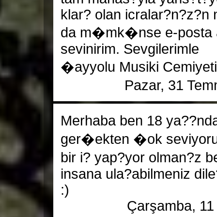
klar? olan icralar?n?z?n
da m�mk�nse e-posta a
sevinirim. Sevgilerimle
�ayyolu Musiki Cemiyeti
Pazar, 31 Tem
Merhaba ben 18 ya??nd
ger�ekten �ok seviyoru
bir i? yap?yor olman?z b
insana ula?abilmeniz dile
:)
Çarşamba, 11