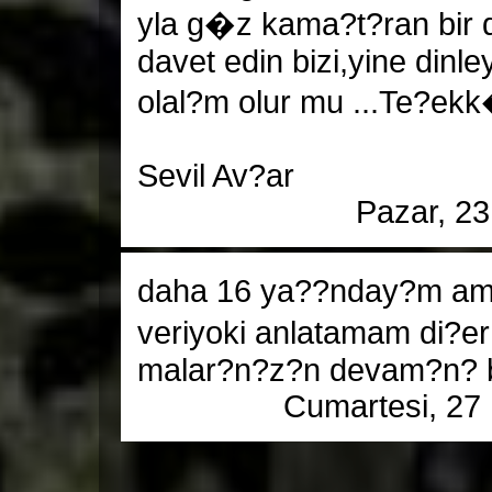
yla g�z kama?t?ran bir
davet edin bizi,yine dinl
olal?m olur mu ...Te?ekk
Sevil Av?ar
Pazar, 2
daha 16 ya??nday?m ama
veriyoki anlatamam di?e
malar?n?z?n devam?n? b
Cumartesi, 27 