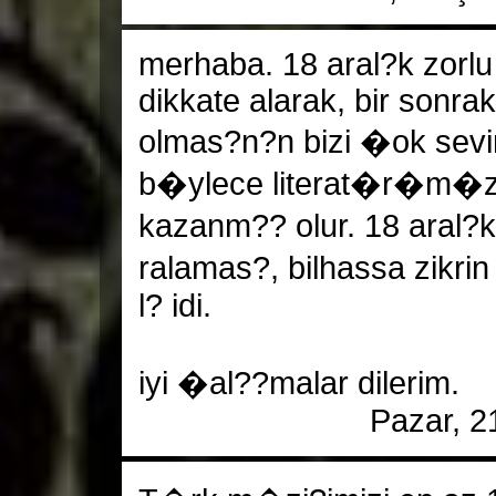
merhaba. 18 aral?k zorl
dikkate alarak, bir sonra
olmas?n?n bizi �ok sevin
b�ylece literat�r�m�z nit
kazanm?? olur. 18 aral?k
ralamas?, bilhassa zikr
l? idi.
iyi �al??malar dilerim.
Pazar, 2