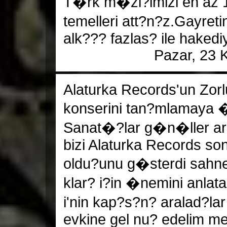
T�rk m�zi?imizi en az 1
temelleri att?n?z.Gayreti
alk??? fazlas? ile hakediy
Pazar, 23 
Alaturka Records'un Zor
konserini tan?mlamaya
Sanat�?lar g�n�ller ara
bizi Alaturka Records son
oldu?unu g�sterdi sahne
klar? i?in �nemini anla
i'nin kap?s?n? aralad?la
evkine gel nu? edelim me