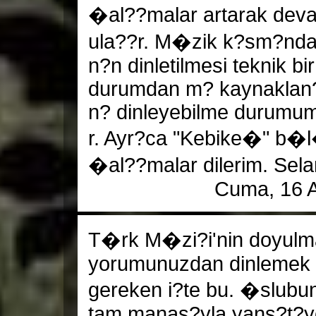
�al??malar artarak deva
ula??r. M�zik k?sm?nd
n?n dinletilmesi teknik b
durumdan m? kaynaklan
n? dinleyebilme durumumu
r. Ayr?ca "Kebike�" b
�al??malar dilerim. Sela
Cuma, 16 A
T�rk M�zi?i'nin doyulma
yorumunuzdan dinlemek 
gereken i?te bu. �slubunu
tam manas?yla yans?t?yor