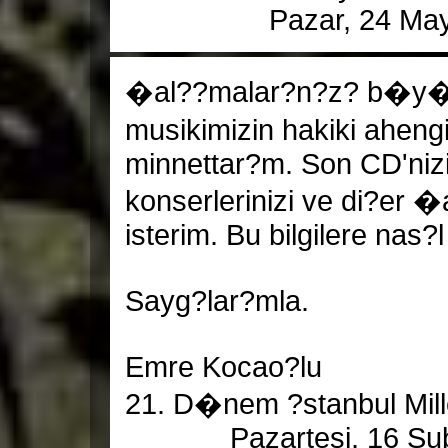
Pazar, 24 May
�al??malar?n?z? b�y�k 
musikimizin hakiki aheng
minnettar?m. Son CD'niz
konserlerinizi ve di?er 
isterim. Bu bilgilere nas?l
Sayg?lar?mla.
Emre Kocao?lu
21. D�nem ?stanbul Mille
Pazartesi, 16 Şu